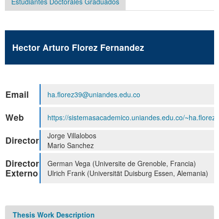
Estudiantes Doctorales Graduados
Hector Arturo Florez Fernandez
Email
ha.florez39@uniandes.edu.co
Web
https://sistemasacademico.uniandes.edu.co/~ha.florez3
Jorge Villalobos
Director
Mario Sanchez
Director
German Vega (Universite de Grenoble, Francia)
Externo
Ulrich Frank (Universität Duisburg Essen, Alemania)
Thesis Work Description