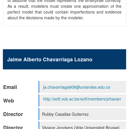
to assume that the model represents the enterprise correctly.
As a result, modelers must create one approximation of the
perfect model that could contain imperfections and evidence
about the decisions made by the modeler.
Jaime Alberto Chavarriaga Lozano
Email
ja.chavarriaga908@uniandes.edu.co
http://soft.vub.ac.be/soft/members/jchavarr
Web
Director
Rubby Casallas Gutierrez
Director
Viviane Jonckers (Vrije Universiteit Brussel,